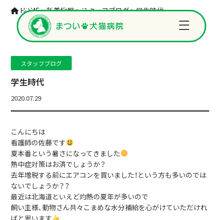
スタッフブログ
HOME
>
新着情報
>
スタッフブログ
>
学生時代
スタッフブログ
学生時代
2020.07.29
こんにちは
看護師の佐藤です
夏本番という暑さになってきました
熱中症対策はお済でしょうか？
去年増税する前にエアコンを買いました！という方も多いのでは
ないでしょうか？？
最近は北海道といえど灼熱の夏年が多いので
飼い主様、動物さん共々こまめな水分補給を心がけていただけれ
ばと思います