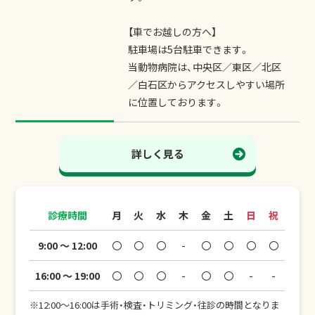
【車でお越しの方へ】
駐車場は5台駐車できます。
当動物病院は、中央区／東区／北区
／白石区からアクセスしやすい場所
に位置しております。
詳しく見る
診療時間
月
火
水
木
金
土
日
祝
9:00 ～ 12:00
〇
〇
〇
-
〇
〇
〇
〇
16:00 ～ 19:00
〇
〇
〇
-
〇
〇
-
-
※12:00～16:00は手術・検査・トリミング・往診の時間となりま