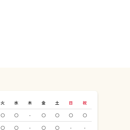
火
水
木
金
土
日
祝
〇
〇
-
〇
〇
〇
〇
〇
〇
-
〇
〇
-
-