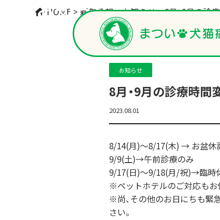
お知らせ
HOME
>
新着情報
>
お知らせ
>
8月・9月の診
お知らせ
8月・9月の診療時間
2023.08.01
8/14(月)～8/17(木) → お盆休
9/9(土)→午前診療のみ
9/17(日)～9/18(月/祝)→臨
※ペットホテルのご対応もお
※尚、その他のお日にちも緊
さい。