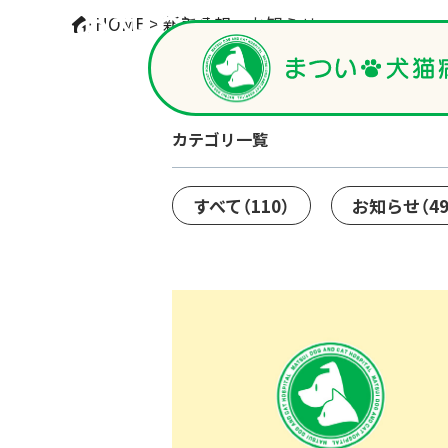
お知らせ
HOME
>
新着情報
>
お知らせ
カテゴリ一覧
すべて
（110）
お知らせ
（4