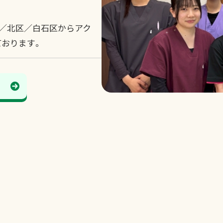
区／北区／白石区からアク
ております。