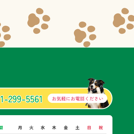
間
月
火
水
木
金
土
日
祝