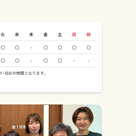
火
水
木
金
土
日
祝
〇
〇
-
〇
〇
〇
〇
〇
〇
-
〇
〇
-
-
ミング・往診の時間となります。