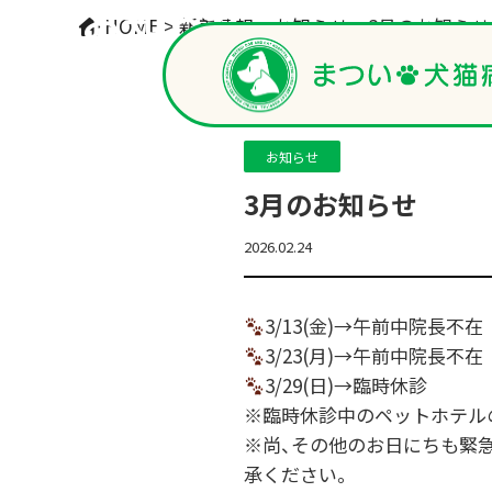
お知らせ
HOME
>
新着情報
>
お知らせ
>
3月のお知らせ
お知らせ
3月のお知らせ
2026.02.24
3/13(金)→午前中院長不在
3/23(月)→午前中院長不在
3/29(日)→臨時休診
※臨時休診中のペットホテル
※尚、その他のお日にちも緊
承ください。