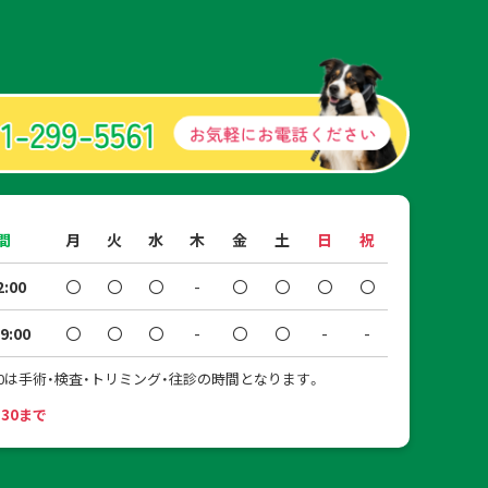
間
月
火
水
木
金
土
日
祝
2:00
〇
〇
〇
-
〇
〇
〇
〇
9:00
〇
〇
〇
-
〇
〇
-
-
16:00は手術・検査・トリミング・往診の時間となります。
:30まで