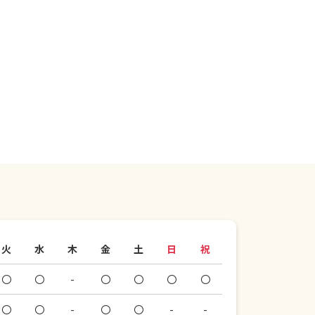
火
水
木
金
土
日
祝
〇
〇
-
〇
〇
〇
〇
〇
〇
-
〇
〇
-
-